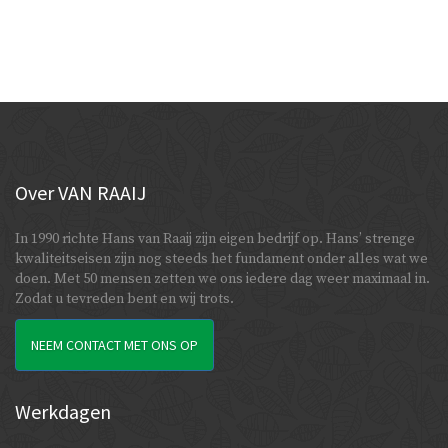
Over
VAN RAAIJ
In 1990 richte Hans van Raaij zijn eigen bedrijf op. Hans’ strenge
kwaliteitseisen zijn nog steeds het fundament onder alles wat we
doen. Met 50 mensen zetten we ons iedere dag weer maximaal in.
Zodat u tevreden bent en wij trots.
NEEM CONTACT MET ONS OP
Werkdagen