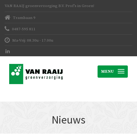
VAN RAAIJ groenverzorging B.V. Prof’s in Groen!
Trambaan 9
0487-595 811
Ma-Vrij: 08.30u - 17.00u
MENU
Nieuws