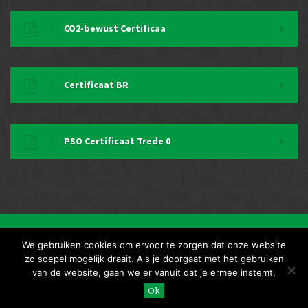
CO2-bewust Certificaa
Certificaat BR
PSO Certificaat Trede 0
Copyright 2018 | VAN RAAIJ groenverzorging
We gebruiken cookies om ervoor te zorgen dat onze website
Eugene Janssen
zo soepel mogelijk draait. Als je doorgaat met het gebruiken
van de website, gaan we er vanuit dat je ermee instemt.
Snel in contact komen met de prof’s in groen
ook voor noodgevallen 0487-595811
Ok