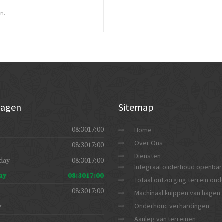
n.
agen
Sitemap
08:3017:00
Home
Over Ons
y
08:3017:00
Diensten
day
08:3017:00
Integraal onderhoud openbar
ay
08:3017:00
Totaal ontzorging terrein on
08:3017:00
Machinaal knippen van hagen
Onderhoud verhardingen
y
Aanleg van terreinen