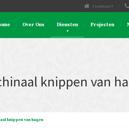
Trambaan 9
ome
Over Ons
Diensten
Projecten
hinaal knippen van h
aal knippen van hagen