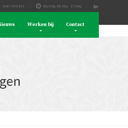
0487-595 811
Ma-Vrij: 08.30u - 17.00u
Nieuws
Werken bij
Contact
agen