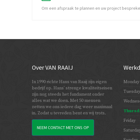
Om een afspraak te plannen en uw project bespreke
Over
VAN RAAIJ
Werkd
In 1990 richte Hans van Raaij zijn eigen
Monday
bedrijf op. Hans’ strenge kwaliteitseisen
Tuesda
zijn nog steeds het fundament onder
alles wat we doen. Met 50 mensen
Wednes
zetten we ons iedere dag weer maximaal
Thursd
in. Zodat u tevreden bent en wij trots.
Friday
NEEM CONTACT MET ONS OP
Saturda