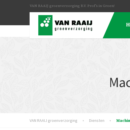
VAN RAAIJ groenverzorging B.V. Prof’s in Groen!
H
Mac
VAN RAAIJ groenverzorging
Diensten
Machin