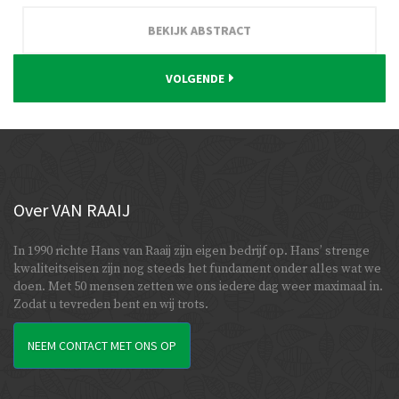
BEKIJK ABSTRACT
VOLGENDE
Over
VAN RAAIJ
In 1990 richte Hans van Raaij zijn eigen bedrijf op. Hans’ strenge
kwaliteitseisen zijn nog steeds het fundament onder alles wat we
doen. Met 50 mensen zetten we ons iedere dag weer maximaal in.
Zodat u tevreden bent en wij trots.
NEEM CONTACT MET ONS OP