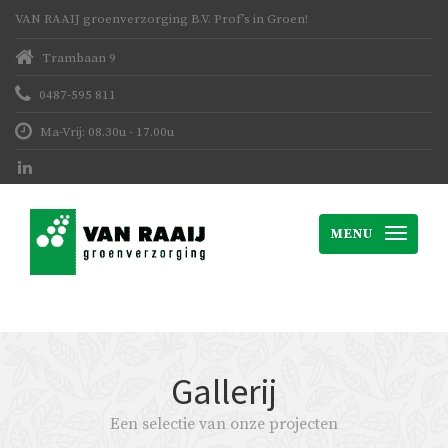
VAN RAAIJ groenverzorging B.V. Prof’s in Groen!
Trambaan 9
0487-595 811
Ma-Vrij: 08.30u - 17.00u
MENU
Gallerij
Een selectie van onze projecten