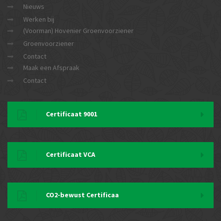
Nieuws
Werken bij
(Voorman) Hovenier Groenvoorziener
Groenvoorziener
Contact
Maak een Afspraak
Contact
Certificaat 9001
Certificaat VCA
CO2-bewust Certificaa