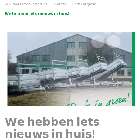
VAN RAAIJ groenverzorging
Nieuws
Geen categorie
𝗪𝗲 𝗵𝗲𝗯𝗯𝗲𝗻 𝗶𝗲𝘁𝘀 𝗻𝗶𝗲𝘂𝘄𝘀 𝗶𝗻 𝗵𝘂𝗶𝘀!
𝗪𝗲 𝗵𝗲𝗯𝗯𝗲𝗻 𝗶𝗲𝘁𝘀
𝗻𝗶𝗲𝘂𝘄𝘀 𝗶𝗻 𝗵𝘂𝗶𝘀!