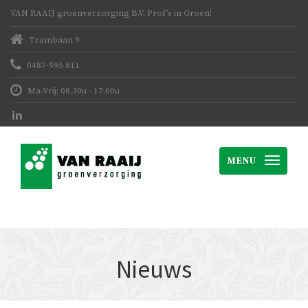
VAN RAAIJ groenverzorging B.V. Prof’s in Groen!
Trambaan 9
0487-595 811
Ma-Vrij: 08.30u - 17.00u
MENU
Nieuws