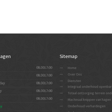
agen
Sitemap
08:3017:00
Home
Over Ons
y
08:3017:00
Diensten
day
08:3017:00
Integraal onderhoud openbar
y
08:3017:00
Totaal ontzorging terrein on
08:3017:00
Machinaal knippen van hagen
Onderhoud verhardingen
ay