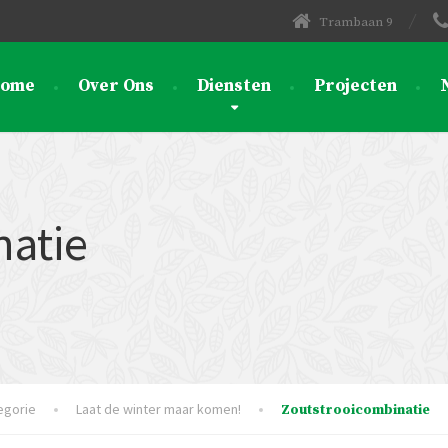
Trambaan 9
ome
Over Ons
Diensten
Projecten
natie
egorie
Laat de winter maar komen!
Zoutstrooicombinatie