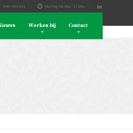
0487-595 811
Ma-Vrij: 08.30u - 17.00u
Nieuws
Werken bij
Contact