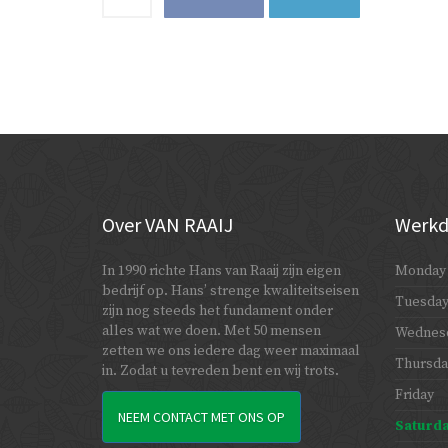
Over
VAN RAAIJ
Werkd
In 1990 richte Hans van Raaij zijn eigen
Monday
bedrijf op. Hans’ strenge kwaliteitseisen
Tuesda
zijn nog steeds het fundament onder
alles wat we doen. Met 50 mensen
Wednes
zetten we ons iedere dag weer maximaal
Thursda
in. Zodat u tevreden bent en wij trots.
Friday
NEEM CONTACT MET ONS OP
Saturd