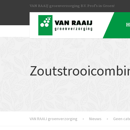
VAN RAAIJ groenverzorging B.V. Prof’s in Groen!
H
Zoutstrooicombi
VAN RAAIJ groenverzorging
Nieuws
Geen cat